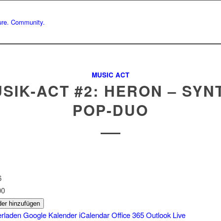
MUSIC ACT
SIK-ACT #2: HERON – SYN
POP-DUO
026
00
er hinzufügen
erladen
Google Kalender
iCalendar
Office 365
Outlook Live